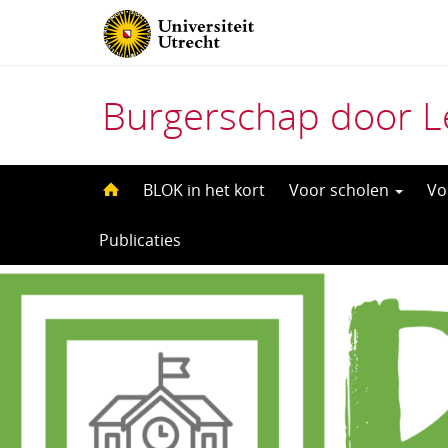
Burgerschap door L
Direct
BLOK in het kort
Voor scholen
Vo
naar
Publicaties
het
inhoud