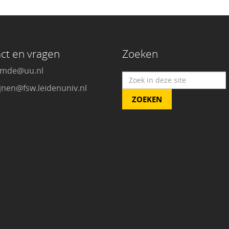
ct en vragen
Zoeken
emde@uu.nl
ijnen@fsw.leidenuniv.nl